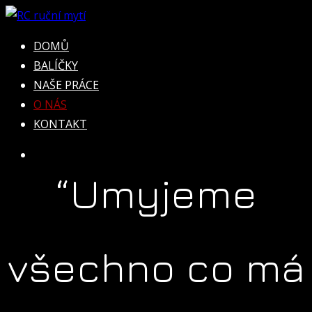
Přeskočit
na
RC ruční mytí
Umyjeme všechno co má kola!
DOMŮ
obsah
BALÍČKY
NAŠE PRÁCE
O NÁS
KONTAKT
“Umyjeme
všechno co má