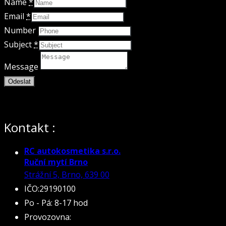
Name
*
Email
*
Number
Subject
*
Message
Odeslat
V TUTO CHVÍLI MÁME OTEVŘENO
Kontakt :
RC autokosmetika s.r.o.
Ruční mytí Brno
Strážní 5, Brno,
639 00
IČO:29190100
Po - Pá: 8-17 hod
Provozovna: