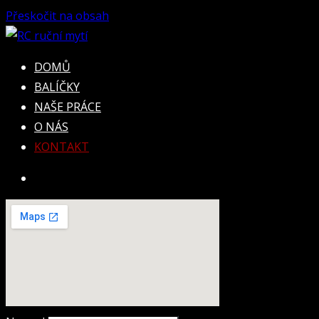
Přeskočit na obsah
RC ruční mytí
Umyjeme všechno co má kola!
DOMŮ
BALÍČKY
NAŠE PRÁCE
O NÁS
KONTAKT